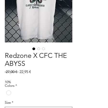
Redzone X CFC THE
ABYSS
Prix
Prix
 27,00 € 
22,95 €
original
promotionnel
10%
Colors
*
Size
*