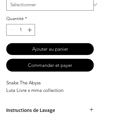
Quantité
*
Ajouter au panier
Commander et payer
Snake The Abyss
Luta Livre x mma collection
Instructions de Lavage
Lavage en machine à 40°C. Ne pas javelliser.
Séchage en machine à basse température.
Repassage à fer chaud. Pas de nettoyage à