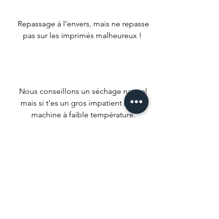
Repassage à l’envers, mais ne repasse
pas sur les imprimés malheureux !
Nous conseillons un séchage naturel
mais si t’es un gros impatient met ta
machine à faible température.
Ne pas utiliser d’agent de blanchiment
ou de produits qui pourrait tout
décolorer.