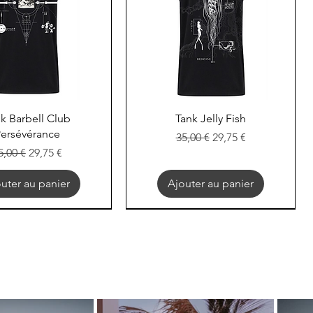
perçu rapide
Aperçu rapide
k Barbell Club
Tank Jelly Fish
ersévérance
Prix original
Prix promotionnel
35,00 €
29,75 €
rix original
Prix promotionnel
5,00 €
29,75 €
uter au panier
Ajouter au panier
EXOD
EXOD