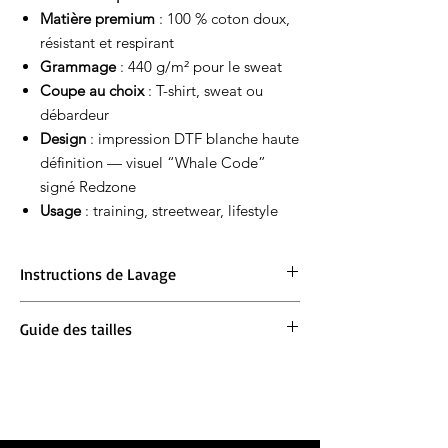
Matière premium
: 100 % coton doux,
résistant et respirant
Grammage
: 440 g/m² pour le sweat
Coupe au choix
: T-shirt, sweat ou
débardeur
Design
: impression DTF blanche haute
définition — visuel “Whale Code”
signé Redzone
Usage
: training, streetwear, lifestyle
Instructions de Lavage
Lavage en machine à 30°. Ne pas blanchir.
Guide des tailles
Repassage à 150° max. Ne pas sécher en
machine.
Ample :
Prends ta taille habituelle
Oversize :
Prends une taille en dessous pour
un oversize et ta taille habituelle si tu veux
un effet oversize important