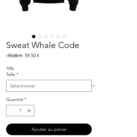
Sweat Whale Code
Prix
Prix
 70,00 € 
59,50 €
original
promotionnel
10%
Taille
*
Quantité
*
Ajouter au panier