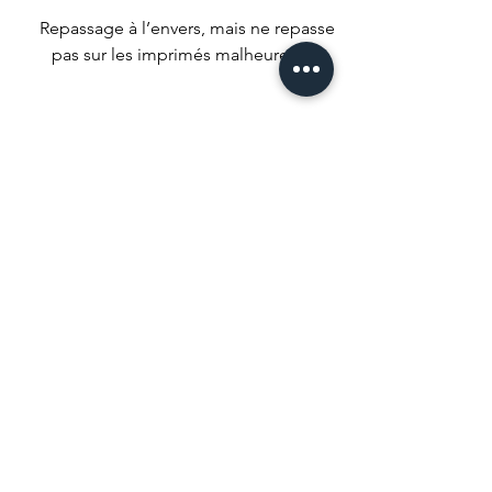
Repassage à l’envers, mais ne repasse
pas sur les imprimés malheureux !
Nous conseillons un séchage naturel
mais si t’es un gros impatient met ta
machine à faible température.
Ne pas utiliser d’agent de blanchiment
ou de produits qui pourrait tout
décolorer.