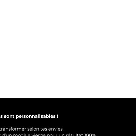
 sont personnalisables !
transformer selon tes envies.
ir d’un modèle vierge pour un résultat 100%