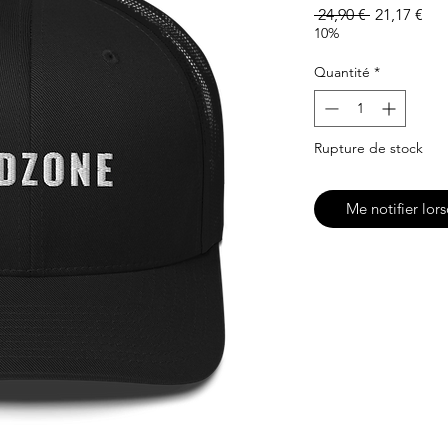
Prix
Prix
 24,90 € 
21,17 €
original
pro
10%
Quantité
*
Rupture de stock
Me notifier lors