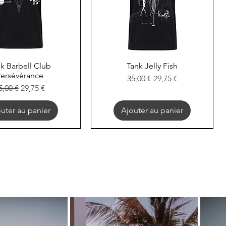
k Barbell Club
perçu rapide
Tank Jelly Fish
Aperçu rapide
ersévérance
Prix original
Prix promotionnel
35,00 €
29,75 €
rix original
Prix promotionnel
5,00 €
29,75 €
uter au panier
Ajouter au panier
EXOD
EXOD