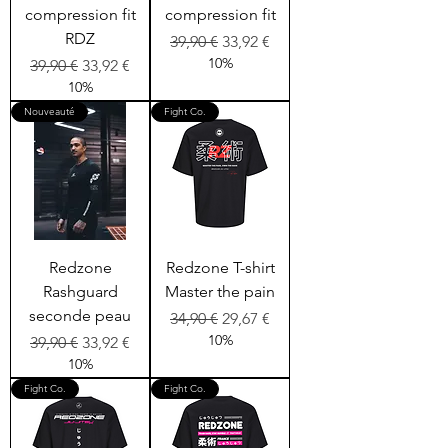
compression fit
compression fit
RDZ
Prix original
Prix promotionnel
39,90 €
33,92 €
10%
Prix original
Prix promotionnel
39,90 €
33,92 €
10%
Nouveauté
Fight Co.
Redzone
Redzone T-shirt
Rashguard
Master the pain
seconde peau
Prix original
Prix promotionnel
34,90 €
29,67 €
10%
Prix original
Prix promotionnel
39,90 €
33,92 €
10%
Fight Co.
Fight Co.