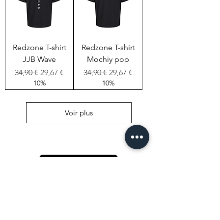
Redzone T-shirt
Redzone T-shirt
JJB Wave
Mochiy pop
Prix original
Prix promotionnel
Prix original
Prix promotionnel
34,90 €
29,67 €
34,90 €
29,67 €
10%
10%
Voir plus
PERSONNALISES
Meilleures ventes